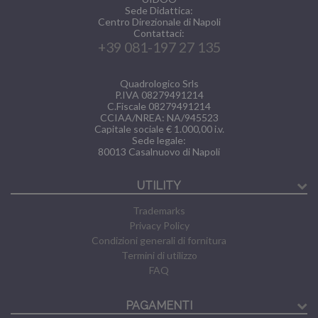
Sede Didattica:
Centro Direzionale di Napoli
Contattaci:
+39 081-197 27 135
Quadrologico Srls
P.IVA 08279491214
C.Fiscale 08279491214
CCIAA/NREA: NA/945523
Capitale sociale € 1.000,00 i.v.
Sede legale:
80013
Casalnuovo di Napoli
UTILITY
Trademarks
Privacy Policy
Condizioni generali di fornitura
Termini di utilizzo
FAQ
PAGAMENTI