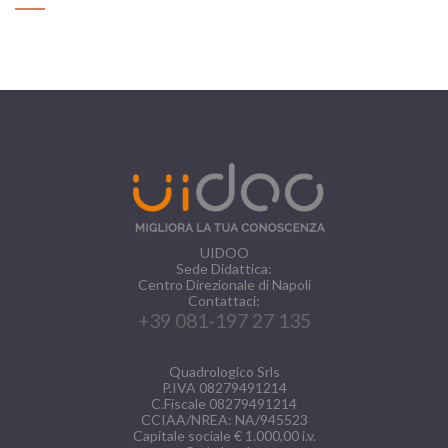
UIDOO
Sede Didattica:
Centro Direzionale di Napoli
Contattaci:
+39 081-197 27 135
Quadrologico Srls
P.IVA 08279491214
C.Fiscale 08279491214
CCIAA/NREA: NA/945523
Capitale sociale € 1.000,00 i.v.