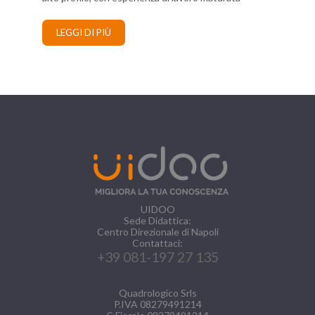
LEGGI DI PIÙ
UIDOO
Sede Didattica:
Centro Direzionale di Napoli
Contattaci:
+39 081-197 27 135
Quadrologico Srls
P.IVA 08279491214