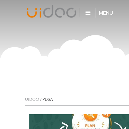
MENU
UIDOO
/
PDSA