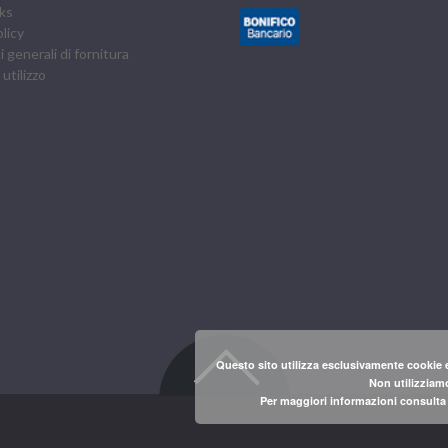
ks
licy
 generali di fornitura
 utilizzo
Questo sito utilizza esclusivamente cookie e
Non utilizziamo
Per maggiori informazioni consulta l