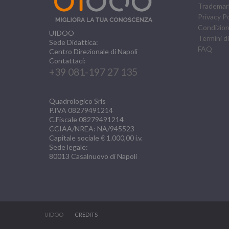
Trademar
Privacy Po
Condizioni
UIDOO
Termini di
Sede Didattica:
FAQ
Centro Direzionale di Napoli
Contattaci:
+39 081-197 27 135
Quadrologico Srls
P.IVA 08279491214
C.Fiscale 08279491214
CCIAA/NREA: NA/945523
Capitale sociale € 1.000,00 i.v.
Sede legale:
80013
Casalnuovo di Napoli
UIDOO
CREDITS