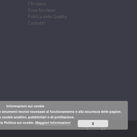
Chi siamo
Cosa facciamo
Politica della Qualita
Contatti
Informazioni sui cookie
 strumenti tecnici necessari al funzionamento e alla sicurezza delle pagine.
 cookie analitici, pubblicitari o di profilazione.
a Politica sui cookie.
Maggiori informazioni
X