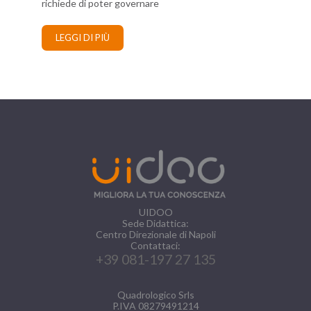
richiede di poter governare
LEGGI DI PIÙ
UIDOO
Sede Didattica:
Centro Direzionale di Napoli
Contattaci:
+39 081-197 27 135
Quadrologico Srls
P.IVA 08279491214