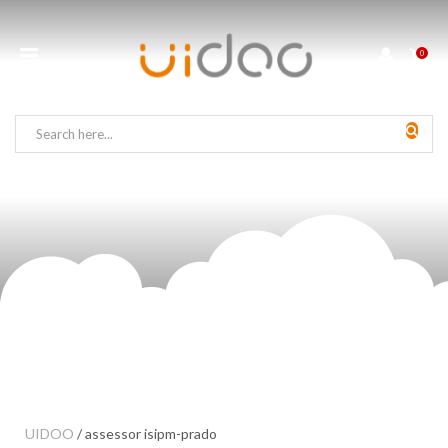
0
UIDOO
/
assessor isipm-prado