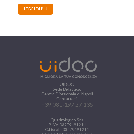
LEGGI DI PIÙ
UIDOO
Sede Didattica:
Centro Direzionale di Napoli
Contattaci:
+39 081-197 27 135
Quadrologico Srls
P.IVA 08279491214
C.Fiscale 08279491214