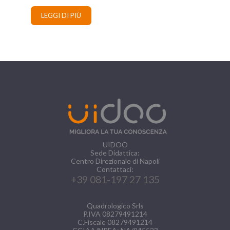
LEGGI DI PIÙ
UIDOO
Sede Didattica:
Centro Direzionale di Napoli
Contattaci:
+39 081-197 27 135
Quadrologico Srls
P.IVA 08279491214
C.Fiscale 08279491214