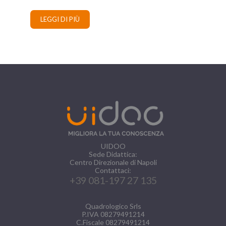
LEGGI DI PIÙ
UIDOO
Sede Didattica:
Centro Direzionale di Napoli
Contattaci:
+39 081-197 27 135
Quadrologico Srls
P.IVA 08279491214
C.Fiscale 08279491214