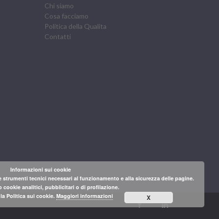
Chi siamo
Cosa facciamo
Politica della Qualita
Contatti
Informazioni sui cookie
 strumenti tecnici necessari al funzionamento e alla sicurezza delle pagine.
 cookie analitici, pubblicitari o di profilazione.
a Politica sui cookie.
Maggiori informazioni
X