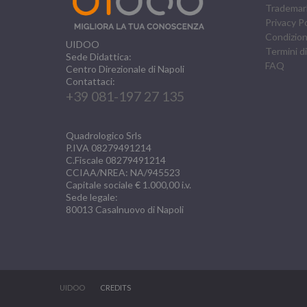
Trademar
Privacy Po
Condizioni
UIDOO
Termini di
Sede Didattica:
FAQ
Centro Direzionale di Napoli
Contattaci:
+39 081-197 27 135
Quadrologico Srls
P.IVA 08279491214
C.Fiscale 08279491214
CCIAA/NREA: NA/945523
Capitale sociale € 1.000,00 i.v.
Sede legale:
80013
Casalnuovo di Napoli
UIDOO
CREDITS