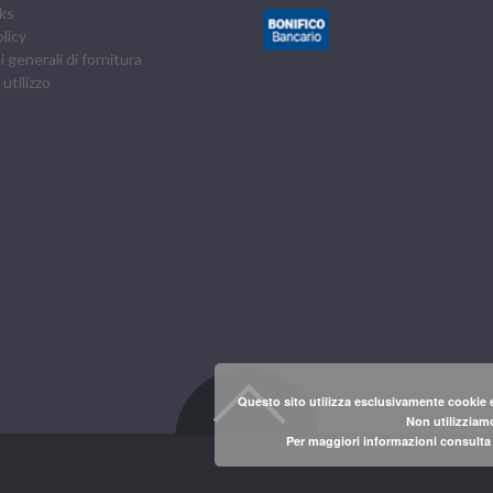
ks
licy
 generali di fornitura
 utilizzo
Questo sito utilizza esclusivamente cookie e
Non utilizziamo
Per maggiori informazioni consulta l