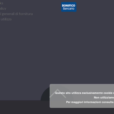
ks
licy
 generali di fornitura
 utilizzo
Questo sito utilizza esclusivamente cookie e
Non utilizziamo
Per maggiori informazioni consulta l