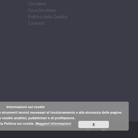
Chi siamo
Cosa facciamo
Politica della Qualita
Contatti
Informazioni sui cookie
 strumenti tecnici necessari al funzionamento e alla sicurezza delle pagine.
 cookie analitici, pubblicitari o di profilazione.
a Politica sui cookie.
Maggiori informazioni
X