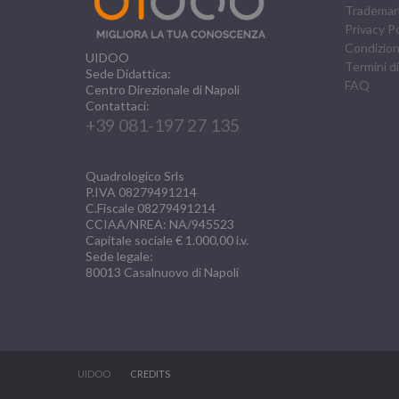
Trademar
Privacy Po
Condizioni
UIDOO
Termini di
Sede Didattica:
FAQ
Centro Direzionale di Napoli
Contattaci:
+39 081-197 27 135
Quadrologico Srls
P.IVA 08279491214
C.Fiscale 08279491214
CCIAA/NREA: NA/945523
Capitale sociale € 1.000,00 i.v.
Sede legale:
80013
Casalnuovo di Napoli
UIDOO
CREDITS